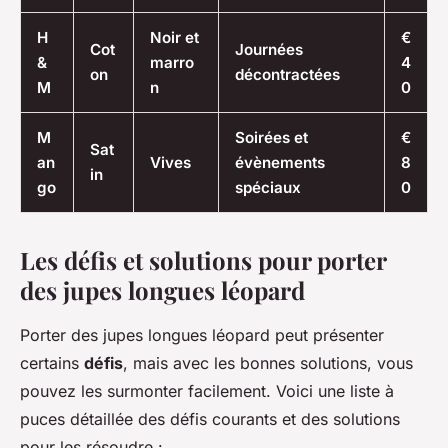
H
Noir et
€
Cot
Journées
&
marro
4
on
décontractées
M
n
0
M
Soirées et
€
Sat
an
Vives
évènements
8
in
go
spéciaux
0
Les défis et solutions pour porter
des jupes longues léopard
Porter des jupes longues léopard peut présenter
certains
défis
, mais avec les bonnes solutions, vous
pouvez les surmonter facilement. Voici une liste à
puces détaillée des défis courants et des solutions
pour les résoudre :