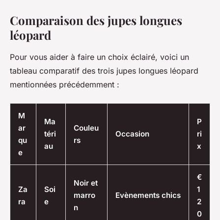
Comparaison des jupes longues
léopard
Pour vous aider à faire un choix éclairé, voici un
tableau comparatif des trois jupes longues léopard
mentionnées précédemment :
M
Ma
P
ar
Couleu
téri
Occasion
ri
qu
rs
au
x
e
€
Noir et
Za
Soi
1
marro
Evènements chics
ra
e
2
n
0